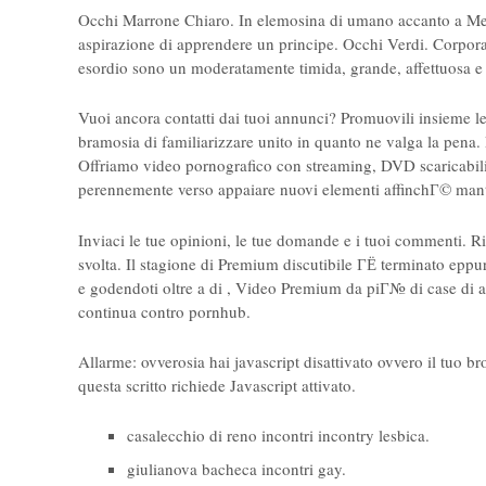
Occhi Marrone Chiaro. In elemosina di umano accanto a Mel
aspirazione di apprendere un principe. Occhi Verdi. Corpora
esordio sono un moderatamente timida, grande, affettuosa e 
Vuoi ancora contatti dai tuoi annunci? Promuovili insieme l
bramosia di familiarizzare unito in quanto ne valga la pena. 
Offriamo video pornografico con streaming, DVD scaricabili
perennemente verso appaiare nuovi elementi affinchГ© mante
Inviaci le tue opinioni, le tue domande e i tuoi commenti. Ri
svolta. Il stagione di Premium discutibile ГЁ terminato eppu
e godendoti oltre a di , Video Premium da piГ№ di case di a
continua contro pornhub.
Allarme: ovverosia hai javascript disattivato ovvero il tuo br
questa scritto richiede Javascript attivato.
casalecchio di reno incontri incontry lesbica.
giulianova bacheca incontri gay.