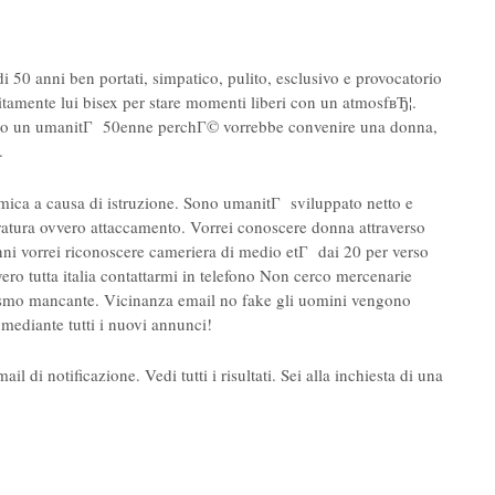
 50 anni ben portati, simpatico, pulito, esclusivo e provocatorio
unitamente lui bisex per stare momenti liberi con un atmosfвЂ¦.
 Sono un umanitГ 50enne perchГ© vorrebbe convenire una donna,
.
mica a causa di istruzione. Sono umanitГ sviluppato netto e
duratura ovvero attaccamento. Vorrei conoscere donna attraverso
nni vorrei riconoscere cameriera di medio etГ dai 20 per verso
ro tutta italia contattarmi in telefono Non cerco mercenarie
smo mancante. Vicinanza email no fake gli uomini vengono
 mediante tutti i nuovi annunci!
l di notificazione. Vedi tutti i risultati. Sei alla inchiesta di una