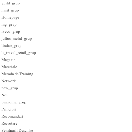
guild_grup
hasit_grup
Homepage
ing_grup
iveco_grup
julius_meinl_grup
lindab_grup
ls_travel_retail_grup
Magazin
Materiale
Metoda de Training
Network
new_grup
Noi
pannonia_grup
Principii
Recomandari
Recrutare
Seminarii Deschise