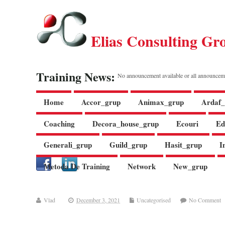
Elias Consulting Gr
Training News:
No announcement available or all announcem
Home
Accor_grup
Animax_grup
Ardaf_
Coaching
Decora_house_grup
Ecouri
Ed
Generali_grup
Guild_grup
Hasit_grup
I
Metoda De Training
Network
New_grup
Vlad
December 3, 2021
Uncategorised
No Comment