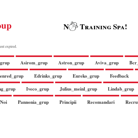
oup
N
Training Spa!
ent expired.
grup
Asirom_grup
Astron_grup
Aviva_grup
Bcr
enred_grup
Edrinks_grup
Eureko_grup
Feedback
ng_grup
Iveco_grup
Julius_meinl_grup
Lindab_grup
Noi
Pannonia_grup
Principii
Recomandari
Recru