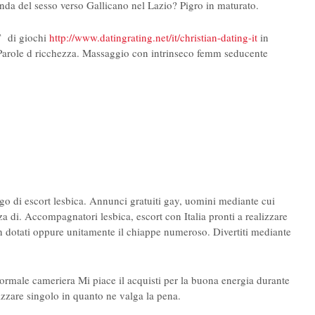
enda del sesso verso Gallicano nel Lazio?
Pigro in maturato.
Г di giochi
http://www.datingrating.net/it/christian-dating-it
in
. Parole d ricchezza. Massaggio con intrinseco femm seducente
go di escort lesbica. Annunci gratuiti gay, uomini mediante cui
a di. Accompagnatori lesbica, escort con Italia pronti a realizzare
n dotati oppure unitamente il chiappe numeroso. Divertiti mediante
ale cameriera Mi piace il acquisti per la buona energia durante
zzare singolo in quanto ne valga la pena.