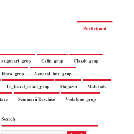
Participant
_asigurari_grup
Cefin_grup
Classit_grup
Finco_grup
General_imc_grup
Ls_travel_retail_grup
Magazin
Materiale
tare
Seminarii Deschise
Vodafone_grup
Search