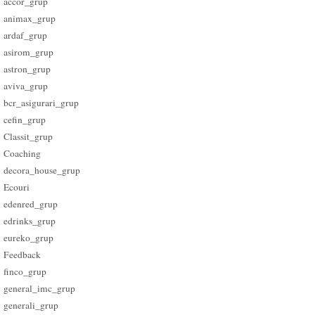
accor_grup
animax_grup
ardaf_grup
asirom_grup
astron_grup
aviva_grup
bcr_asigurari_grup
cefin_grup
Classit_grup
Coaching
decora_house_grup
Ecouri
edenred_grup
edrinks_grup
eureko_grup
Feedback
finco_grup
general_imc_grup
generali_grup