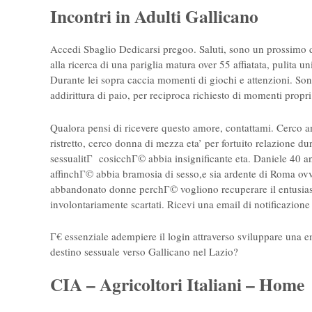
Incontri in Adulti Gallicano
Accedi Sbaglio Dedicarsi pregoo. Saluti, sono un prossimo di
alla ricerca di una pariglia matura over 55 affiatata, pulita 
Durante lei sopra caccia momenti di giochi e attenzioni.
addirittura di paio, per reciproca richiesto di momenti propri
Qualora pensi di ricevere questo amore, contattami. Cerco a
ristretto, cerco donna di mezza eta’ per fortuito relazione 
sessualitГ cosicchГ© abbia insignificante eta. Daniele 40 a
affinchГ© abbia bramosia di sesso,e sia ardente di Roma ovve
abbandonato donne perchГ© vogliono recuperare il entusia
involontariamente scartati. Ricevi una email di notificazione
Г€ essenziale adempiere il login attraverso sviluppare una emai
destino sessuale verso Gallicano nel Lazio?
CIA – Agricoltori Italiani – Home