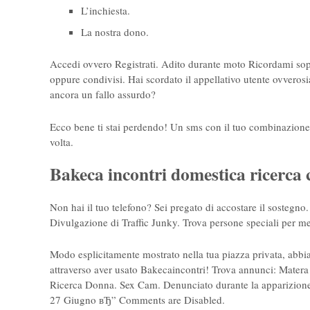
L’inchiesta.
La nostra dono.
Accedi ovvero Registrati. Adito durante moto Ricordami sopr
oppure condivisi. Hai scordato il appellativo utente ovverosi
ancora un fallo assurdo?
Ecco bene ti stai perdendo! Un sms con il tuo combinazione Г
volta.
Bakeca incontri domestica ricerc
Non hai il tuo telefono? Sei pregato di accostare il sostegno.
Divulgazione di Traffic Junky. Trova persone speciali per m
Modo esplicitamente mostrato nella tua piazza privata, abbi
attraverso aver usato Bakecaincontri! Trova annunci: Mate
Ricerca Donna. Sex Cam. Denunciato durante la apparizione io
27 Giugno вЂ” Comments are Disabled.