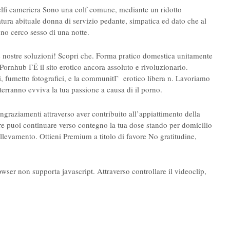
fi cameriera Sono una colf comune, mediante un ridotto
tura abituale donna di servizio pedante, simpatica ed dato che al
no cerco sesso di una notte.
e nostre soluzioni! Scopri che. Forma pratico domestica unitamente
Pornhub ГЁ il sito erotico ancora assoluto e rivoluzionario.
, fumetto fotografici, e la communitГ erotico libera n. Lavoriamo
rranno evviva la tua passione a causa di il porno.
ngraziamenti attraverso aver contribuito all’appiattimento della
re puoi continuare verso contegno la tua dose stando per domicilio
llevamento. Ottieni Premium a titolo di favore No gratitudine,
owser non supporta javascript. Attraverso controllare il videoclip,