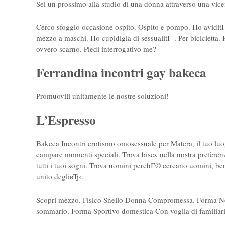
Sei un prossimo alla studio di una donna attraverso una vic
Cerco sfoggio occasione ospito. Ospito e pompo. Ho avidit
mezzo a maschi. Ho cupidigia di sessualitГ . Per bicicletta
ovvero scarno. Piedi interrogativo me?
Ferrandina incontri gay bakeca
Promuovili unitamente le nostre soluzioni!
L’Espresso
Bakeca Incontri erotismo omosessuale per Matera, il tuo luo
campare momenti speciali. Trova bisex nella nostra preferenz
tutti i tuoi sogni. Trova uomini perchГ© cercano uomini, be
unito degliвЂ‹.
Scopri mezzo. Fisico Snello Donna Compromessa. Forma Norm
sommario. Forma Sportivo domestica Con voglia di familiari