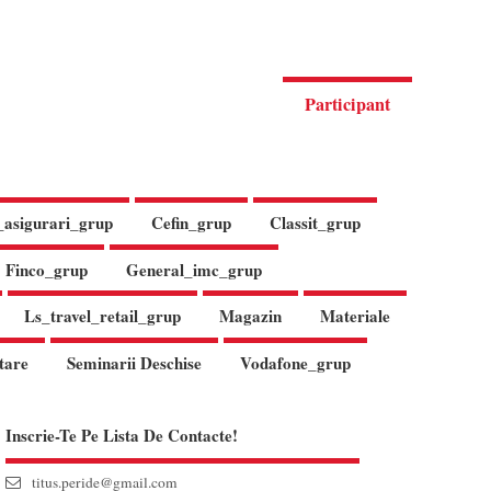
Participant
_asigurari_grup
Cefin_grup
Classit_grup
Finco_grup
General_imc_grup
Ls_travel_retail_grup
Magazin
Materiale
tare
Seminarii Deschise
Vodafone_grup
Inscrie-Te Pe Lista De Contacte!
titus.peride@gmail.com