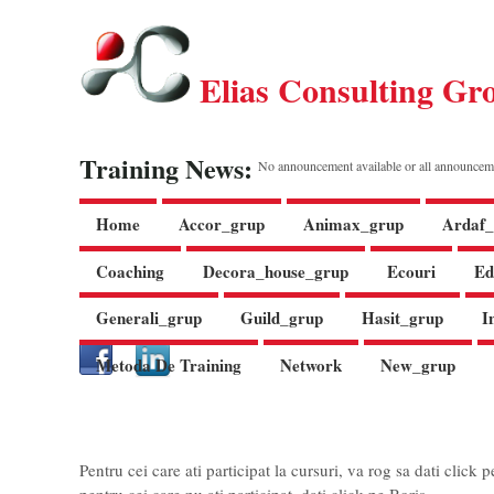
Elias Consulting Gr
Training News:
No announcement available or all announcem
Home
Accor_grup
Animax_grup
Ardaf_
Coaching
Decora_house_grup
Ecouri
Ed
Generali_grup
Guild_grup
Hasit_grup
I
Metoda De Training
Network
New_grup
Pentru cei care ati participat la cursuri, va rog sa dati click 