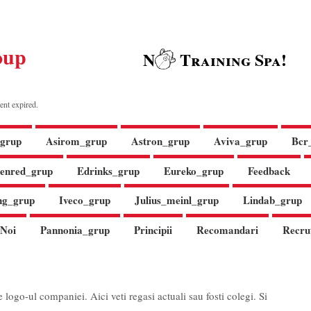
oup
N
Training Spa!
ent expired.
grup
Asirom_grup
Astron_grup
Aviva_grup
Bcr
enred_grup
Edrinks_grup
Eureko_grup
Feedback
ng_grup
Iveco_grup
Julius_meinl_grup
Lindab_grup
Noi
Pannonia_grup
Principii
Recomandari
Recru
pe logo-ul companiei. Aici veti regasi actuali sau fosti colegi. Si