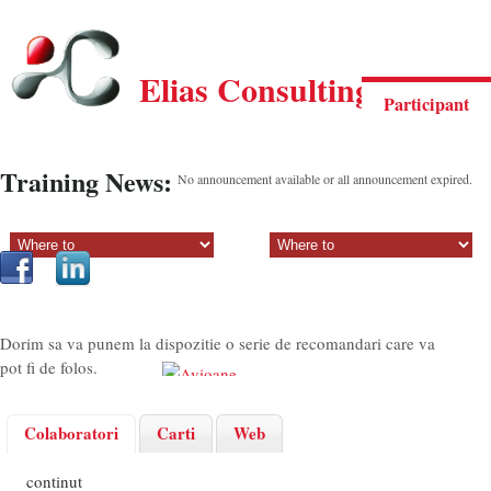
Elias Consulting Group
Participant
Training News:
No announcement available or all announcement expired.
Sectiune principala:
Sectiune secundara:
Dorim sa va punem la dispozitie o serie de recomandari care va
pot fi de folos.
Colaboratori
Carti
Web
continut