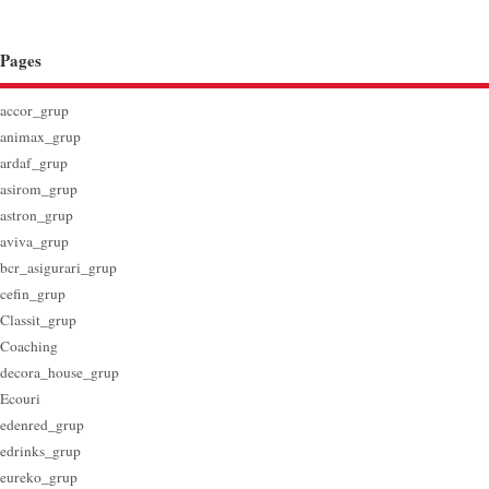
Pages
accor_grup
animax_grup
ardaf_grup
asirom_grup
astron_grup
aviva_grup
bcr_asigurari_grup
cefin_grup
Classit_grup
Coaching
decora_house_grup
Ecouri
edenred_grup
edrinks_grup
eureko_grup