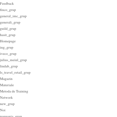
Feedback
finco_grup
general_imc_grup
generali_grup
guild_grup
hasit_grup
Homepage
ing_grup
iveco_grup
julius_meinl_grup
lindab_grup
ls_travel_retail_grup
Magazin
Materiale
Metoda de Training
Network
new_grup
Noi
pannonia_grup