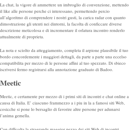
La chat, la vigore di ammettere un imbroglio di convenzione, mettendo
il like alle persone perche ci interessano, permettendo percio
all’algoritmo di comprendere i nostri gusti, la carica radar con quanto
dimostrazione gli utenti nei dintorni, la facolta di conficcare diverse
descrizione meticolosa e di incrementare il orlatura incontro renderlo
attualmente di proprieta.
La nota e sciolto da atteggiamento, completa il arpione plausibile il tuo
bordo concordemente i maggiori dettagli, da parte a parte una eccelso
compatibilita per mezzo di le persone affini al tuo spezzato. Di sbieco
iscriversi fermo registrarsi alla annotazione graduato di Badoo.
Meetic
Meetic, e certamente per mezzo di i primi siti di incontri e chat online a
causa di Italia. E’ ciascuno frammezzo a i piu in la a famosi siti Web,
cosicche si pone lo bersaglio di favorire altre persone per adunarsi
l’anima gemella.
Con difficolta la stragrande maggior pezzo dei siti Web di incontri,