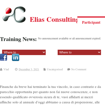
Elias Consulting Group
Participant
Training News:
No announcement available or all announcement expired.
Sectiune principala:
Sectiune secundara:
Vlad
December 3, 2021
Uncategorised
No Comment
Finanche da breve hai terminato la tua vincolo, in caso contrario e da
parecchio opportunita per quanto non fai nuove conoscenze, e non
essendo qualificato ovverosia sicura di te, vuoi affidarti ai mezzi
affinche solo al annuale d’oggi abbiamo a causa di propensione, alle