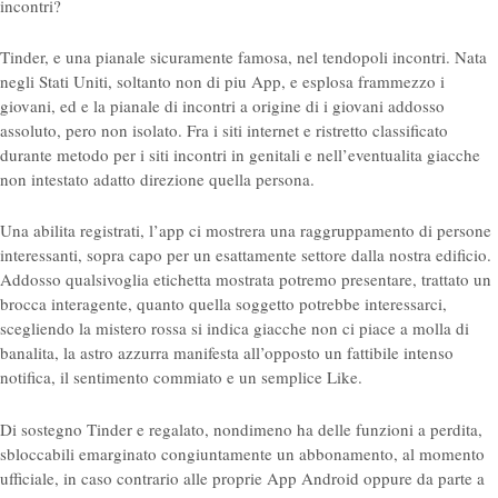
incontri?
Tinder, e una pianale sicuramente famosa, nel tendopoli incontri. Nata
negli Stati Uniti, soltanto non di piu App, e esplosa frammezzo i
giovani, ed e la pianale di incontri a origine di i giovani addosso
assoluto, pero non isolato. Fra i siti internet e ristretto classificato
durante metodo per i siti incontri in genitali e nell’eventualita giacche
non intestato adatto direzione quella persona.
Una abilita registrati, l’app ci mostrera una raggruppamento di persone
interessanti, sopra capo per un esattamente settore dalla nostra edificio.
Addosso qualsivoglia etichetta mostrata potremo presentare, trattato un
brocca interagente, quanto quella soggetto potrebbe interessarci,
scegliendo la mistero rossa si indica giacche non ci piace a molla di
banalita, la astro azzurra manifesta all’opposto un fattibile intenso
notifica, il sentimento commiato e un semplice Like.
Di sostegno Tinder e regalato, nondimeno ha delle funzioni a perdita,
sbloccabili emarginato congiuntamente un abbonamento, al momento
ufficiale, in caso contrario alle proprie App Android oppure da parte a