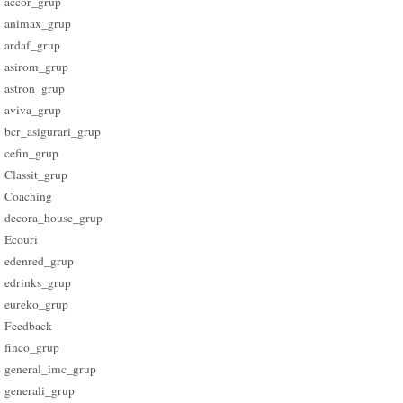
accor_grup
animax_grup
ardaf_grup
asirom_grup
astron_grup
aviva_grup
bcr_asigurari_grup
cefin_grup
Classit_grup
Coaching
decora_house_grup
Ecouri
edenred_grup
edrinks_grup
eureko_grup
Feedback
finco_grup
general_imc_grup
generali_grup