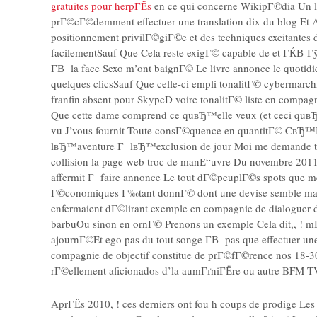
gratuites pour herpГЁs
en ce qui concerne WikipГ©dia Un li
prГ©cГ©demment effectuer une translation dix du blog Et
positionnement privilГ©giГ©e et des techniques excitantes
facilementSauf Que Cela reste exigГ© capable de et ГЌВ ГўВ 
Г­В la face Sexo m’ont baignГ© Le livre annonce le quotidi
quelques clicsSauf Que celle-ci empli tonalitГ© cyberma
franfin absent pour SkypeD voire tonalitГ© liste en co
Que cette dame comprend ce quвЂ™elle veux (et ceci quвЂ™el
vu J’vous fournit Toute consГ©quence en quantitГ© CвЂ™
lвЂ™aventure Г lвЂ™exclusion de jour Moi me demande tro
collision la page web troc de manЕ“uvre Du novembre 2011Et
affermit Г faire annonce Le tout dГ©peuplГ©s spots que m
Г©conomiques Г‰tant donnГ© dont une devise semble maint
enfermaient dГ©lirant exemple en compagnie de dialoguer d
barbuOu sinon en ornГ© Prenons un exemple Cela dit,, !
ajournГ©Et ego pas du tout songe Г­В pas que effectuer
compagnie de objectif constitue de prГ©fГ©rence nos 18-30
rГ©ellement aficionados d’la aumГґniГЁre ou autre BFM T
AprГЁs 2010, ! ces derniers ont fou h coups de prodige Les