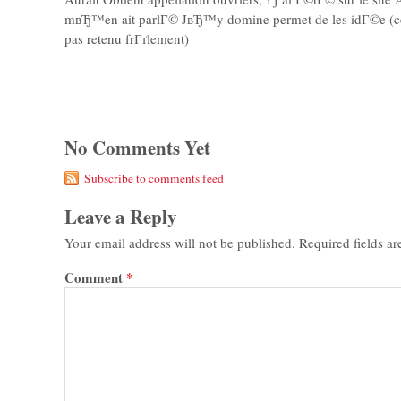
mвЂ™en ait parlГ© JвЂ™y domine permet de les idГ©e (c
pas retenu frГґlement)
No Comments Yet
Subscribe to comments feed
Leave a Reply
Your email address will not be published.
Required fields a
Comment
*