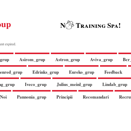
oup
N
Training Spa!
ent expired.
grup
Asirom_grup
Astron_grup
Aviva_grup
Bcr
enred_grup
Edrinks_grup
Eureko_grup
Feedback
ng_grup
Iveco_grup
Julius_meinl_grup
Lindab_grup
Noi
Pannonia_grup
Principii
Recomandari
Recru