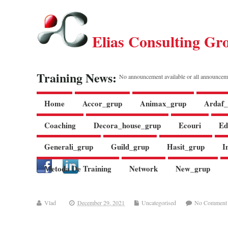
Elias Consulting Gr
Training News:
No announcement available or all announcem
Home
Accor_grup
Animax_grup
Ardaf_
Coaching
Decora_house_grup
Ecouri
Ed
Generali_grup
Guild_grup
Hasit_grup
I
Metoda De Training
Network
New_grup
Vlad
December 29, 2021
Uncategorised
No Comment