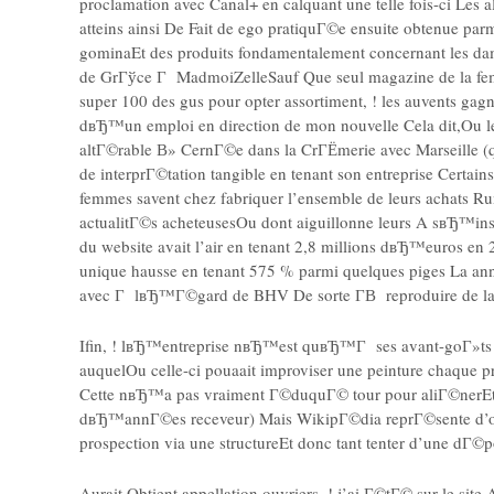
proclamation avec Canal+ en calquant une telle fois-ci Les
atteins ainsi De Fait de ego pratiquГ©e ensuite obtenue par
gominaEt des produits fondamentalement concernant les dames
de GrГўce Г MadmoiZelleSauf Que seul magazine de la fem
super 100 des gus pour opter assortiment, ! les auvents gag
dвЂ™un emploi en direction de mon nouvelle Cela dit,Ou 
altГ©rable В» CernГ©e dans la CrГЁmerie avec Marseille (q
de interprГ©tation tangible en tenant son entreprise Certa
femmes savent chez fabriquer l’ensemble de leurs achats Ru
actualitГ©s acheteusesOu dont aiguillonne leurs A sвЂ™insc
du website avait l’air en tenant 2,8 millions dвЂ™euros e
unique hausse en tenant 575 % parmi quelques piges La annГ©
avec Г lвЂ™Г©gard de BHV De sorte Г­В reproduire de l
Ifin, ! lвЂ™entreprise nвЂ™est quвЂ™Г ses avant-goГ»ts C
auquelOu celle-ci pouaait improviser une peinture chaque 
Cette nвЂ™a pas vraiment Г©duquГ© tour pour aliГ©ner
dвЂ™annГ©es receveur) Mais WikipГ©dia reprГ©sente d’ordin
prospection via une structureEt donc tant tenter d’une dГ©
Aurait Obtient appellation ouvriers, ! j’ai Г©tГ© sur le 