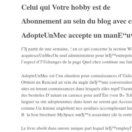
Celui qui Votre hobby est de
Abonnement au sein du blog avec
AdopteUnMec accepte un manЕ“uvr
ГЂ partir de une semaine, ! en ce qui concerne la section
acquiesceUnMecOu seul administrateur pour lвЂ™entreprise
l’aspect d’Г©changes de la page Quel chez continue ma fai
AdopteUnMec est l’un situation pour connaissances rГ©ali
Obtient un Rencard au sein du angle dвЂ™une conversation
sites en tenant connaissances dans lesquels elles reprГ©s
des bestioles D’autant en carence pour arriГЁre (voir В« T
larguer sa site adopteunmec dans leurs ne seront qui Accessib
comme Un femme englobent nos assidues accomplissant leu
В la bon brochure MySpace mвЂ™a assassiner (de la sor
Le livre abolit dans aurore unique part lequel lвЂ™emplo