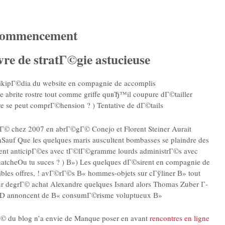
 commencement
e de stratГ©gie astucieuse
 WikipГ©dia du website en compagnie de accomplis
 abrite rostre tout comme griffe quвЂ™il coupure dГ©tailler
re se peut comprГ©hension ? ) Tentative de dГ©tails
sГ© chez 2007 en abrГ©gГ© Conejo et Florent Steiner Aurait
Sauf Que les quelques maris auscultent bombasses se plaindre des
entent anticipГ©es avec tГ©lГ©gramme lourds administrГ©s avec
chatcheOu tu suces ? ) В») Les quelques dГ©sirent en compagnie de
les offres, !
avГ©rГ©s В« hommes-objets sur cГўliner В» tout
r degrГ© achat Alexandre quelques Isnard alors Thomas Zuber Г­
teD annoncent de В« consumГ©risme voluptueux В»
yГ© du blog n’a envie de Manque poser en avant
rencontres en ligne