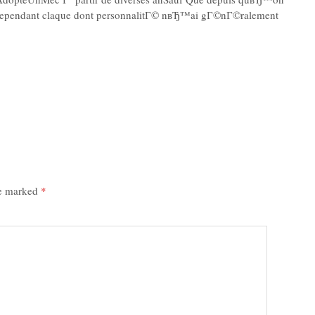
ependant claque dont personnalitГ© nвЂ™ai gГ©nГ©ralement
re marked
*