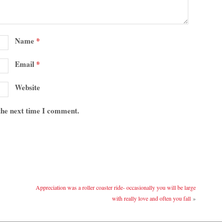
Name
*
Email
*
Website
 the next time I comment.
Appreciation was a roller coaster ride- occasionally you will be large
with really love and often you fall
»