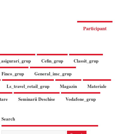
Participant
_asigurari_grup
Cefin_grup
Classit_grup
Finco_grup
General_imc_grup
Ls_travel_retail_grup
Magazin
Materiale
tare
Seminarii Deschise
Vodafone_grup
Search