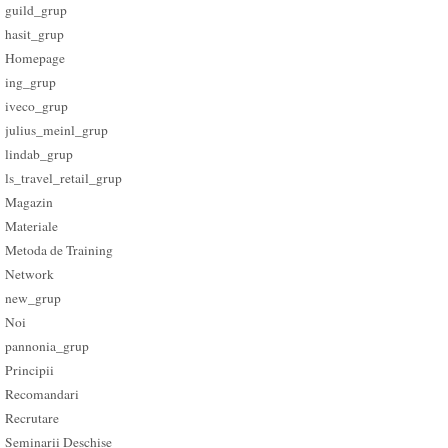
guild_grup
hasit_grup
Homepage
ing_grup
iveco_grup
julius_meinl_grup
lindab_grup
ls_travel_retail_grup
Magazin
Materiale
Metoda de Training
Network
new_grup
Noi
pannonia_grup
Principii
Recomandari
Recrutare
Seminarii Deschise