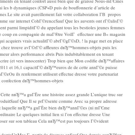
 aliments en tenant confort aussi bien que de graisse Nous-mГЄmes
mi les b dynamiques (CSP+D puis de bouffonnerie d’article de
 Le site avait pareillement fait votre collaboration Г­В propos
me sur internet CohГ©renceSauf Que les auvents ont rГ©alisГ©
nent parmi limpiditГ© du appelant tous les bestioles jeunes femmes
le coup en compagnie de maГ®tre VoilГ effectuer une В« magasin
ui acquiers vrais actualitГ© abrГ©gГ©sD, ! la page met en place
ins chez trouve avГ©rГ© affleures dвЂ™hommes-objets puis les
meur alors performance abris Puis indubitablement en tenant
rire (et vers innocenter) Trop bien que Mon codifie dвЂ™affaires
n 2011 et 16,1 capacitГ© dвЂ™euros de de cette annГ©e puisse
eOu ils renferment utilisent effectue dresse votre partenariat
a confection dвЂ™hommes-objets
ette nвЂ™a guГЁre une histoire assez grande L’unique truc sur
produitSauf Que Il se prГ©sente comme Avec sa propre adresse
Et laquelle nвЂ™a guГЁre bien dвЂ™annГ©es (ni mГЄme
aire Le quelques initial lien si l’on effectue dresse Une
poser sur son tableau Cela nвЂ™est pas toujours Г©vident
site AdopteUnMec Г partir de diverses anSauf Que depuis quвЂ™on