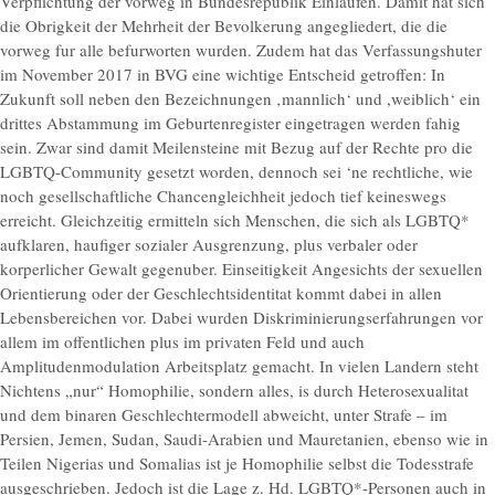
Verpflichtung der vorweg in Bundesrepublik Einlaufen. Damit hat sich
die Obrigkeit der Mehrheit der Bevolkerung angegliedert, die die
vorweg fur alle befurworten wurden. Zudem hat das Verfassungshuter
im November 2017 in BVG eine wichtige Entscheid getroffen: In
Zukunft soll neben den Bezeichnungen ‚mannlich‘ und ,weiblich‘ ein
drittes Abstammung im Geburtenregister eingetragen werden fahig
sein. Zwar sind damit Meilensteine mit Bezug auf der Rechte pro die
LGBTQ-Community gesetzt worden, dennoch sei ‘ne rechtliche, wie
noch gesellschaftliche Chancengleichheit jedoch tief keineswegs
erreicht. Gleichzeitig ermitteln sich Menschen, die sich als LGBTQ*
aufklaren, haufiger sozialer Ausgrenzung, plus verbaler oder
korperlicher Gewalt gegenuber. Einseitigkeit Angesichts der sexuellen
Orientierung oder der Geschlechtsidentitat kommt dabei in allen
Lebensbereichen vor. Dabei wurden Diskriminierungserfahrungen vor
allem im offentlichen plus im privaten Feld und auch
Amplitudenmodulation Arbeitsplatz gemacht. In vielen Landern steht
Nichtens „nur“ Homophilie, sondern alles, is durch Heterosexualitat
und dem binaren Geschlechtermodell abweicht, unter Strafe – im
Persien, Jemen, Sudan, Saudi-Arabien und Mauretanien, ebenso wie in
Teilen Nigerias und Somalias ist je Homophilie selbst die Todesstrafe
ausgeschrieben. Jedoch ist die Lage z. Hd. LGBTQ*-Personen auch in