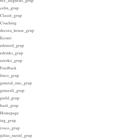
bcr_asigurari_grup
cefin_grup
Classit_grup
Coaching
decora_house_grup
Ecouri
edenred_grup
edrinks_grup
eureko_grup
Feedback
finco_grup
general_imc_grup
generali_grup
guild_grup
hasit_grup
Homepage
ing_grup
iveco_grup
julius_meinl_grup