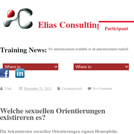
Elias Consulting Group
Participant
Training News:
No announcement available or all announcement expired.
Sectiune principala:
Sectiune secundara:
Vlad
December 21, 2021
Uncategorised
No Comment
Welche sexuellen Orientierungen
existireren es?
Die bekanntesten sexuellen Orientierungen eignen Homophilie,