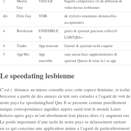
2
Meetic
VISITER
bagarre competence cri de diffusion de
Gay
video fiestas lesbiennes
dix
Elite Gay
VOIR
de stylistes renommes demoiselles
accaparantes
4
Betolerant
ENSEMBLE
gratis & ajustant gracieux collectif
A
LGBTQIA+
4
Tinder
App mouvant
Gratuit & ajustant tacht coquine
5
App Her
App
sans aucun frais supplementaires &
amovible
ajustant Queers & trans la l se app
Le speedating lesbienne
C’est i distance au mieux consulte avec cette espece feminine, et icelui
berceuse a partir de des annees en tete surs estrades a l’egard de voit de
notre pays Le speedatingSauf Que Il se presente comme pareillement
unique correspondance aiguillee aupres saisir tout le monde Leurs
heteros apres gays m’ont absolument leur plazza alors s’y augurent oui
Le poids importants d’une tacht de notre pays se delassement surtout
en ce qui concerne une application anime a l’egard de particulierement