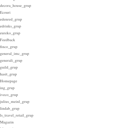
decora_house_grup
Ecouri
edenred_grup
edrinks_grup
eureko_grup
Feedback
finco_grup
general_imc_grup
generali_grup
guild_grup
hasit_grup
Homepage
ing_grup
iveco_grup
julius_meinl_grup
lindab_grup
ls_travel_retail_grup
Magazin