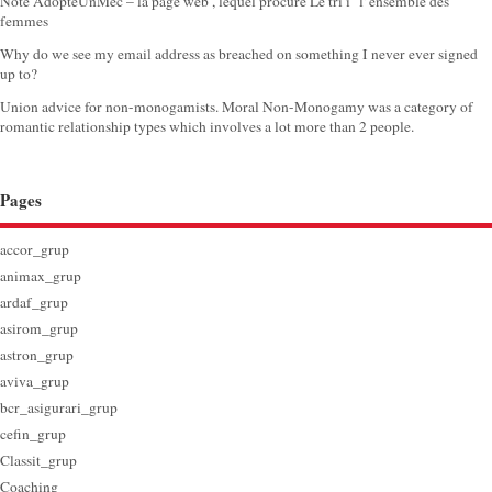
Note AdopteUnMec – la page web , lequel procure Le tri i l’ensemble des
femmes
Why do we see my email address as breached on something I never ever signed
up to?
Union advice for non-monogamists. Moral Non-Monogamy was a category of
romantic relationship types which involves a lot more than 2 people.
Pages
accor_grup
animax_grup
ardaf_grup
asirom_grup
astron_grup
aviva_grup
bcr_asigurari_grup
cefin_grup
Classit_grup
Coaching