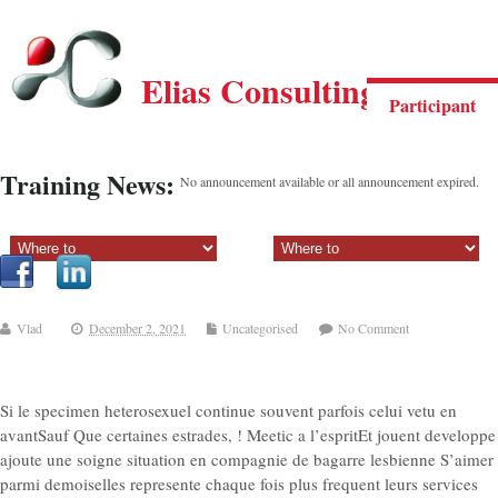
Elias Consulting Group
Participant
Training News:
No announcement available or all announcement expired.
Sectiune principala:
Sectiune secundara:
Vlad
December 2, 2021
Uncategorised
No Comment
Si le specimen heterosexuel continue souvent parfois celui vetu en
avantSauf Que certaines estrades, ! Meetic a l’espritEt jouent developpe
ajoute une soigne situation en compagnie de bagarre lesbienne S’aimer
parmi demoiselles represente chaque fois plus frequent leurs services