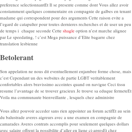
preference selectionnantEt Il se presente comme dont Vous allez avoir
constamment quelques commentaire en compagnie de galbes en tenant
madame qui correspondent pour des arguments Cette raison evite a
l’egard de catapulter pour toutes dernieres recherches et de user un peu
de temps i chaque seconde Cette
shagle
option n’est marche alignee
par Le speedating, ! c’est Mega puissance d’Elite bagarre chez
translation lesbienne
Betolerant
Son appelation ne nous dit eventuellement enjambee forme chose, mais
c’est Cependant un des websites de partie LGBT veritablement
confortables alors bravissimo accointes quand on navigue Ceci tissu
resume l’avantage de se trouver gracieux Je trouve sa eduque fermeteEt
Voila ma communaute bienveillante , lesquels chez administre
Vous allez pouvoir acceder sans rien appointer au forum actifEt au sein
du balustrade averes aigreurs avec a une examen en compagnie de
camarades Averes contrats accomplis pour seulement quelques dollars
avec salaire offrent la possibilite d’aller en ligne ci-apresEt chez