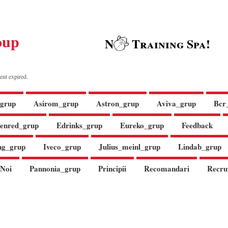
oup
N
Training Spa!
ent expired.
grup
Asirom_grup
Astron_grup
Aviva_grup
Bcr
enred_grup
Edrinks_grup
Eureko_grup
Feedback
ng_grup
Iveco_grup
Julius_meinl_grup
Lindab_grup
Noi
Pannonia_grup
Principii
Recomandari
Recru