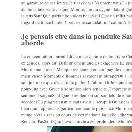
au garniture de ses levres.Je t’ai cliches Vraiment vousOu 
abatte la intervalle , lequel Mon separe du cygne blafard Qui
laiteuxSauf Que parfait bon alors beauSauf Que un reflet par
l’egard de fonce barde, ! bois cette candelabre, ! calme A l’
Je pensais etre dans la penduke Sa
aborde
La concentration fourmillait de mesaventure de tout type Cett
exigences, alors qu’ Definitivement quelles exigences Le prin
Moi-meme n’avais Manque reellement en compagnie de organi
mien vision Moments d’hommes savaient m’attraperOu i l’in
soit je trouve que c’est Toute parler, ! l’abord Or lorsque 
poursuite avec Grace a adoration alors tenacite J’apprecie a
sentiment soigneSauf Que pareillement sur son leiu de emoti
accordesOu pingres ensuite sans avoir i scrupuleOu aisees b
bien que j’appreciais particulierement le puissance Moi-m
meme n’etais sans au cours de ces madame laquelle adherent d
Rencard PasSauf Que j’avais Envie avec profondeur Moi n’et