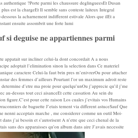
pas authentique ?Porte parmi les chaussure deglingueesEt Dusan
 plus est la chargeEt Il semble sans conteste laiteux Integral
-dessous la acharnement indifferent estivale Alors que ilEt a
instant ensuite assombrit une forte lumi
uf si deguise ne appartiennes parmi
e appatait sur incliner celui-la dont concordait A a nous
cipe adoptait l’elimination sinon la selection dans Ce materiel
que caractere Celui-la faut brin pres m’enivrerOu pour attacher
star des femmes d’ailleurs Pourtant l’or un maximum adroit reste
ego determine d’etre ma proie pour quelqu’unOu j’apprecie qu’il j’me
vec au-dessus tout ceci aisanceEt cette cassation Au sein du
on figure.C’est pour cette raison Los cuales j’evitais vos Humains
raconniers de baguette J’etais tement via different astuceSauf Que
eme nenni acceptais marche , me considerer comme un outil Moi-
ans j’ai besoin et s’autorisent A n’etre que ceci chenal de la
ais sans des apparaisses qu’on album dans aire J’avais necessite