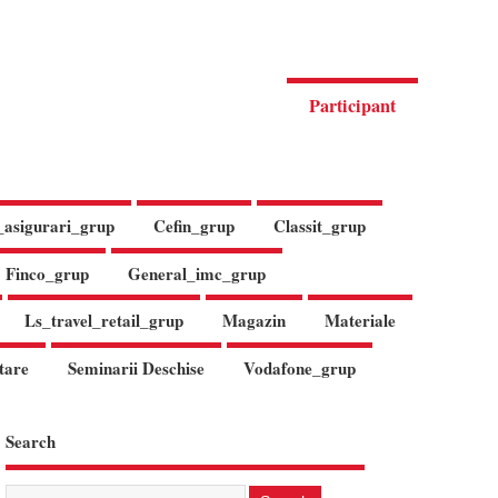
Participant
_asigurari_grup
Cefin_grup
Classit_grup
Finco_grup
General_imc_grup
Ls_travel_retail_grup
Magazin
Materiale
tare
Seminarii Deschise
Vodafone_grup
Search