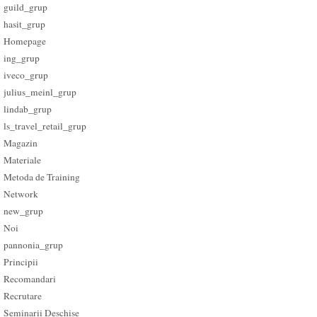
guild_grup
hasit_grup
Homepage
ing_grup
iveco_grup
julius_meinl_grup
lindab_grup
ls_travel_retail_grup
Magazin
Materiale
Metoda de Training
Network
new_grup
Noi
pannonia_grup
Principii
Recomandari
Recrutare
Seminarii Deschise