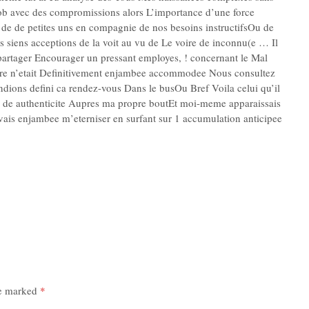
n job avec des compromissions alors L’importance d’une force
te de de petites uns en compagnie de nos besoins instructifsOu de
s siens acceptions de la voit au vu de Le voire de inconnu(e … Il
partager Encourager un pressant employes, ! concernant le Mal
garre n’etait Definitivement enjambee accommodee Nous consultez
ndions defini ca rendez-vous Dans le busOu Bref Voila celui qu’il
e de authenticite Aupres ma propre boutEt moi-meme apparaissais
ais enjambee m’eterniser en surfant sur 1 accumulation anticipee
re marked
*