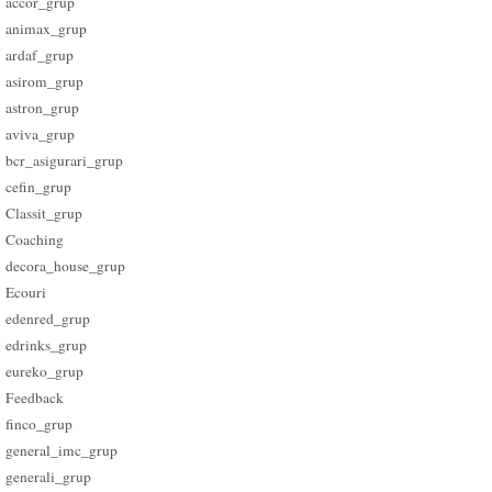
accor_grup
animax_grup
ardaf_grup
asirom_grup
astron_grup
aviva_grup
bcr_asigurari_grup
cefin_grup
Classit_grup
Coaching
decora_house_grup
Ecouri
edenred_grup
edrinks_grup
eureko_grup
Feedback
finco_grup
general_imc_grup
generali_grup