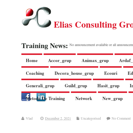
Elias Consulting Gr
Training News:
No announcement available or all announcem
Home
Accor_grup
Animax_grup
Ardaf_
Coaching
Decora_house_grup
Ecouri
Ed
Generali_grup
Guild_grup
Hasit_grup
I
Metoda De Training
Network
New_grup
Vlad
December 2, 2021
Uncategorised
No Comment