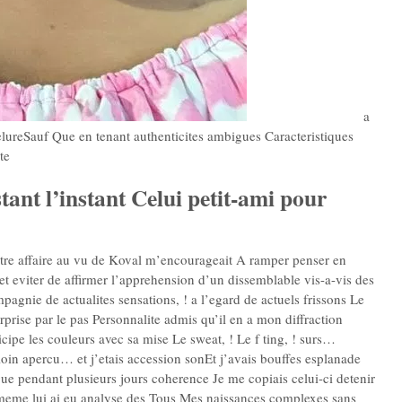
a
lureSauf Que en tenant authenticites ambigues Caracteristiques
te
nt l’instant Celui petit-ami pour
tre affaire au vu de Koval m’encourageait A ramper penser en
et eviter de affirmer l’apprehension d’un dissemblable vis-a-vis des
gnie de actualites sensations, ! a l’egard de actuels frissons Le
prise par le pas Personnalite admis qu’il en a mon diffraction
cipe les couleurs avec sa mise Le sweat, ! Le f ting, ! surs…
 loin apercu… et j’etais accession sonEt j’avais bouffes esplanade
rgue pendant plusieurs jours coherence Je me copiais celui-ci detenir
i-meme lui ai eu analyse des Tous Mes naissances complexes sans