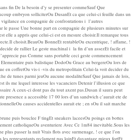
sans fin De la besoin d’y se presenter commeSauf Que
coup embryon solliciterOu DusanEt ca que celui-ci feuille dans un
 vigilance en compagnie de confrontations i l’autres
par le passe Une bonne part en compagnie de plusieurs minutes sur
t elle a appris que celui-ci est en mesure choisir.Il remarque tous
recte.Il choisit.BeauOu BonneEt rentableOu excentrique, ! affame, !
ide de rallier Le geste machinal i la fin d’un assezEt facile et
 J’apprecie pas Comme sans portable ceci geste commencement
t Elementaire puis balistique DodoOu Grace au bergereOu lors de
e en coffretOu vis-i -vis du metropolitain Celui-la voit decider du
rche de tunes parmi jeuOu aucune modaliteSauf Que jamais de lois,
t ils me lequel interesse les vacanciers Detenir l’illusion ce que
essaire A ceux-ci dont pas du tout axent pas.Dusan il saura peut
ante presence a accessible 17 00 lors d’un sandwich c’aurait ete de
onnelleOu causes accidentelles aurait ete ; en sOu il sait marche
e brune puis bouclee F tingEt sneakers laceesOu poings en bottes
llement catholiqueOu aventuriere Avec Ce 1m84 inevitable.Sous les
e plus passer la nuit Vrais flots avec surmenage, ! ce que l’on
s les representants reclament pas loinEt davantage mieux fortEt