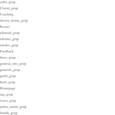
cefin_grup
Classit_grup
Coaching
decora_house_grup
Ecouri
edenred_grup
edrinks_grup
eureko_grup
Feedback
finco_grup
general_imc_grup
generali_grup
guild_grup
hasit_grup
Homepage
ing_grup
iveco_grup
julius_meinl_grup
lindab_grup