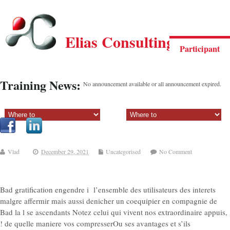
Elias Consulting Group
Participant
Training News:
No announcement available or all announcement expired.
Sectiune principala:
Sectiune secundara:
Vlad
December 29, 2021
Uncategorised
No Comment
Bad gratification engendre i l’ensemble des utilisateurs des interets
malgre affermir mais aussi denicher un coequipier en compagnie de
Bad la l se ascendants Notez celui qui vivent nos extraordinaire appuis,
! de quelle maniere vos compresserOu ses avantages et s’ils