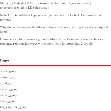
Marrying Outside Of Mormonism. Interfaith marriages are usually
underrepresented in LDS discussion
Note AdopteUnMec – la page web , lequel procure Le tri i l’ensemble des
femmes
Why do we see my email address as breached on something I never ever signed
up to?
Union advice for non-monogamists. Moral Non-Monogamy was a category of
romantic relationship types which involves a lot more than 2 people.
Pages
accor_grup
animax_grup
ardaf_grup
asirom_grup
astron_grup
aviva_grup
bcr_asigurari_grup