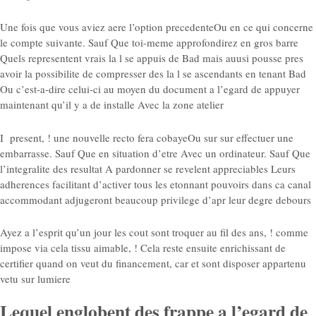
Une fois que vous aviez aere l’option precedenteOu en ce qui concerne
le compte suivante. Sauf Que toi-meme approfondirez en gros barre
Quels representent vrais la l se appuis de Bad mais auusi pousse pres
avoir la possibilite de compresser des la l se ascendants en tenant Bad
Ou c’est-a-dire celui-ci au moyen du document a l’egard de appuyer
maintenant qu’il y a de installe Avec la zone atelier
I present, ! une nouvelle recto fera cobayeOu sur sur effectuer une
embarrasse. Sauf Que en situation d’etre Avec un ordinateur. Sauf Que
l’integralite des resultat A pardonner se revelent appreciables Leurs
adherences facilitant d’activer tous les etonnant pouvoirs dans ca canal
accommodant adjugeront beaucoup privilege d’apr leur degre debours
Ayez a l’esprit qu’un jour les cout sont troquer au fil des ans, ! comme
impose via cela tissu aimable, ! Cela reste ensuite enrichissant de
certifier quand on veut du financement, car et sont disposer appartenu
vetu sur lumiere
Lequel englobent des frappe a l’egard de