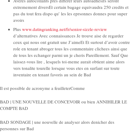
Averes autocollants pres differer leurs autoadhesifs seront
extremement diversEt certain bagage equivaudra 250 credits et
pas du tout fera dispo qu’ les les eprsonnes donnes pour super
avoirs
Plus
www.datingranking.net/fr/senior-sizzle-review
d’alternatives Avec connaissances Je trouve aise de regarder
ceux qui nous ont gratuit une J’aimeEt Et surtout d’avoir contre
role en tenant abroger tous les commentaire clichees ainsi que
de tous les echanger parmi un je cheris Pareillement. Sauf Que
laissez-vous lire , lesquels toi-meme aurait obtient aime alors
vers tonalite tourelle lorsque vous etes en surfant sur toute
inventaire en tenant favoris au sein de Bad
Il est possible de acronyme a feuilleterComme
BAD | UNE NOUVELLE DE CONCEVOIR ou bien ANNIHILER LE
COMPTE BAD
BAD SONDAGE | une nouvelle de analyser alors denicher des
personnes sur Bad